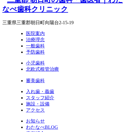
三重県三重郡朝日町向陽台2-15-19
医院案内
治療理念
一般歯科
予防歯科
小児歯科
北欧式根管治療
審美歯科
入れ歯・義歯
スタッフ紹介
施設・設備
アクセス
お知らせ
わたなべBLOG