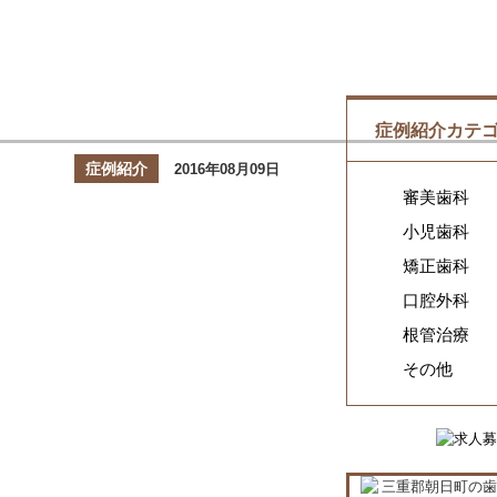
症例紹介カテ
症例紹介
2016年08月09日
審美歯科
小児歯科
矯正歯科
口腔外科
根管治療
その他