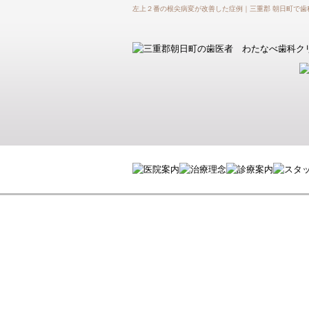
左上２番の根尖病変が改善した症例｜三重郡 朝日町で