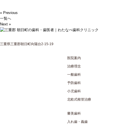
« Previous
一覧へ
Next »
三重県三重郡朝日町向陽台2-15-19
医院案内
治療理念
一般歯科
予防歯科
小児歯科
北欧式根管治療
審美歯科
入れ歯・義歯