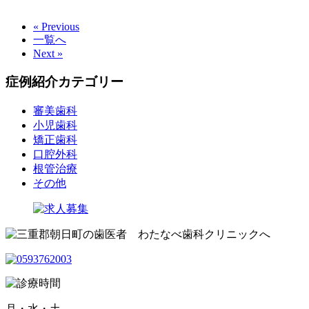
« Previous
一覧へ
Next »
症例紹介カテゴリー
審美歯科
小児歯科
矯正歯科
口腔外科
根管治療
その他
月・水・土