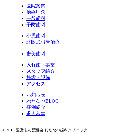
医院案内
治療理念
一般歯科
予防歯科
小児歯科
北欧式根管治療
審美歯科
入れ歯・義歯
スタッフ紹介
施設・設備
アクセス
お知らせ
わたなべBLOG
症例紹介
求人募集
© 2016 医療法人 渡部会 わたなべ歯科クリニック