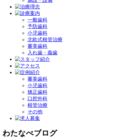
施設・設備
一般歯科
予防歯科
小児歯科
北欧式根管治療
審美歯科
入れ歯・義歯
審美歯科
小児歯科
矯正歯科
口腔外科
根管治療
その他
わたなべブログ