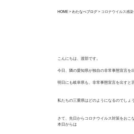
HOME
>
わたなべブログ
>
コロナウイルス感染
コロナウイルス感染予防対策とし
こんにちは、渡部です。
今日、隣の愛知県が独自の非常事態宣言を
明日にも岐阜県も、非常事態宣言を出すと
私たちの三重県はどのようになるのでしょ
さて、先日からコロナウイルス対策をおこ
本日からは