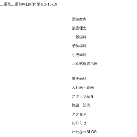
三重県三重郡朝日町向陽台2-15-19
医院案内
治療理念
一般歯科
予防歯科
小児歯科
北欧式根管治療
審美歯科
入れ歯・義歯
スタッフ紹介
施設・設備
アクセス
お知らせ
わたなべBLOG