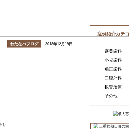
症例紹介カテ
わたなべブログ
2018年12月19日
審美歯科
小児歯科
矯正歯科
口腔外科
根管治療
その他
等を