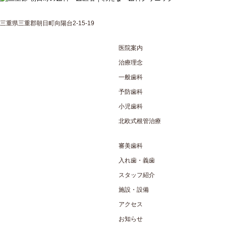
三重県三重郡朝日町向陽台2-15-19
医院案内
治療理念
一般歯科
予防歯科
小児歯科
北欧式根管治療
審美歯科
入れ歯・義歯
スタッフ紹介
施設・設備
アクセス
お知らせ