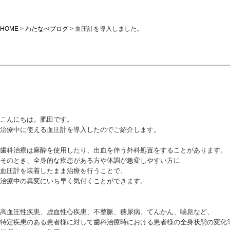
HOME
>
わたなべブログ
>
血圧計を導入しました。
血圧計を導入しました。
こんにちは。肥田です。
治療中に使える血圧計を導入したのでご紹介します。
歯科治療は麻酔を使用したり、出血を伴う外科処置をすることがあります。
そのとき、全身的な疾患がある方や体調が急変しやすい方に
血圧計を装着したまま治療を行うことで、
治療中の異変にいち早く気付くことができます。
高血圧性疾患、虚血性心疾患、不整脈、糖尿病、てんかん、喘息など、
特定疾患のある患者様に対して歯科治療時における患者様の全身状態の変化