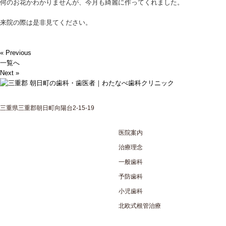
何のお花かわかりませんが、今月も綺麗に作ってくれました。
来院の際は是非見てください。
« Previous
一覧へ
Next »
三重県三重郡朝日町向陽台2-15-19
医院案内
治療理念
一般歯科
予防歯科
小児歯科
北欧式根管治療