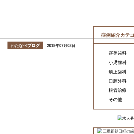
症例紹介カテ
わたなべブログ
2018年07月02日
審美歯科
小児歯科
矯正歯科
口腔外科
根管治療
その他