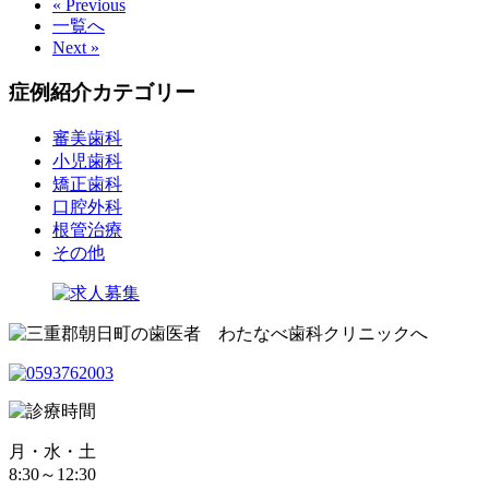
« Previous
一覧へ
Next »
症例紹介カテゴリー
審美歯科
小児歯科
矯正歯科
口腔外科
根管治療
その他
月・水・土
8:30～12:30